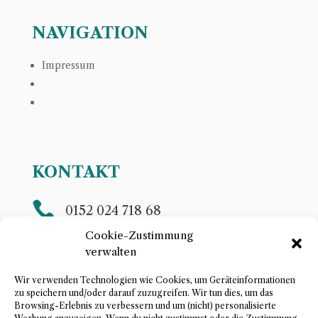
NAVIGATION
Impressum
KONTAKT

0152 024 718 68
Telefon
Cookie-Zustimmung
verwalten

steffis.storytelling(at)gmail.com
E-Mail
Wir verwenden Technologien wie Cookies, um Geräteinformationen
zu speichern und/oder darauf zuzugreifen. Wir tun dies, um das
Browsing-Erlebnis zu verbessern und um (nicht) personalisierte