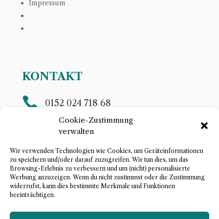
Impressum
KONTAKT

0152 024 718 68
Telefon
Cookie-Zustimmung
verwalten

steffis.storytelling(at)gmail.com
E-Mail
Wir verwenden Technologien wie Cookies, um Geräteinformationen
zu speichern und/oder darauf zuzugreifen. Wir tun dies, um das
Browsing-Erlebnis zu verbessern und um (nicht) personalisierte
Werbung anzuzeigen. Wenn du nicht zustimmst oder die Zustimmung
KOSTENFREIES
widerrufst, kann dies bestimmte Merkmale und Funktionen
BERATUNGSGESPRÄCH
beeinträchtigen.
JETZT BUCHEN!